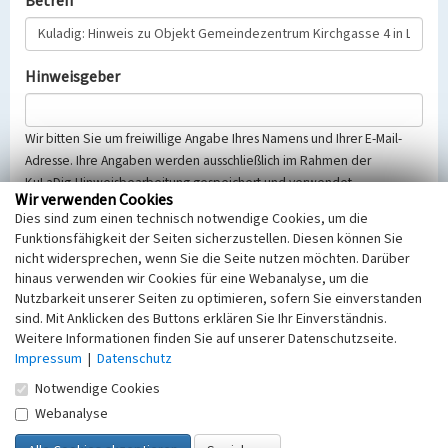
Betreff
Hinweisgeber
Wir bitten Sie um freiwillige Angabe Ihres Namens und Ihrer E-Mail-
Adresse. Ihre Angaben werden ausschließlich im Rahmen der
KuLaDig-Hinweisbearbeitung gespeichert und verwendet.
Wir verwenden Cookies
Selbstverständlich werden diese entsprechend der Vorschriften des
Dies sind zum einen technisch notwendige Cookies, um die
Telemediengesetzes, des Datenschutzgesetzes NRW und der seit
Funktionsfähigkeit der Seiten sicherzustellen. Diesen können Sie
dem 25.05.2018 gültigen Europäischen Datenschutzgrundverordnung
nicht widersprechen, wenn Sie die Seite nutzen möchten. Darüber
(EU-DSGVO) vertraulich behandelt, beachten Sie bitte unsere
hinaus verwenden wir Cookies für eine Webanalyse, um die
Hinweise zum
Datenschutz
.
Nutzbarkeit unserer Seiten zu optimieren, sofern Sie einverstanden
sind. Mit Anklicken des Buttons erklären Sie Ihr Einverständnis.
Nachricht
Weitere Informationen finden Sie auf unserer Datenschutzseite.
Impressum
|
Datenschutz
Notwendige Cookies
Webanalyse
Sicherheitsabfrage
Tragen Sie unten das Rechenergebnis aus der