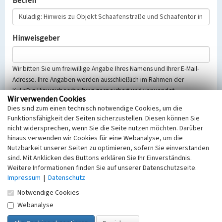
Betreff
Hinweisgeber
Wir bitten Sie um freiwillige Angabe Ihres Namens und Ihrer E-Mail-
Adresse. Ihre Angaben werden ausschließlich im Rahmen der
KuLaDig-Hinweisbearbeitung gespeichert und verwendet.
Wir verwenden Cookies
Selbstverständlich werden diese entsprechend der Vorschriften des
Dies sind zum einen technisch notwendige Cookies, um die
Telemediengesetzes, des Datenschutzgesetzes NRW und der seit
Funktionsfähigkeit der Seiten sicherzustellen. Diesen können Sie
dem 25.05.2018 gültigen Europäischen Datenschutzgrundverordnung
nicht widersprechen, wenn Sie die Seite nutzen möchten. Darüber
(EU-DSGVO) vertraulich behandelt, beachten Sie bitte unsere
hinaus verwenden wir Cookies für eine Webanalyse, um die
Hinweise zum
Datenschutz
.
Nutzbarkeit unserer Seiten zu optimieren, sofern Sie einverstanden
sind. Mit Anklicken des Buttons erklären Sie Ihr Einverständnis.
Nachricht
Weitere Informationen finden Sie auf unserer Datenschutzseite.
Impressum
|
Datenschutz
Notwendige Cookies
Webanalyse
Sicherheitsabfrage
Tragen Sie unten das Rechenergebnis aus der