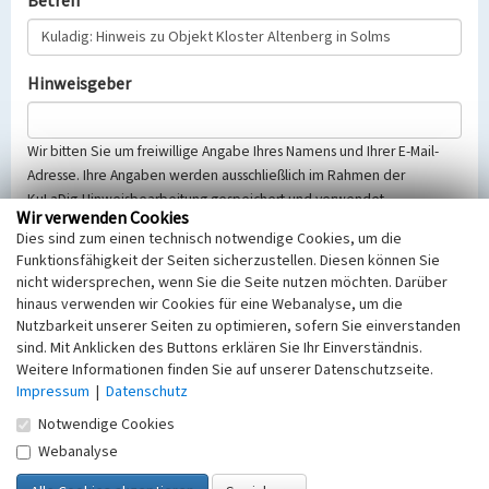
Betreff
Hinweisgeber
Wir bitten Sie um freiwillige Angabe Ihres Namens und Ihrer E-Mail-
Adresse. Ihre Angaben werden ausschließlich im Rahmen der
KuLaDig-Hinweisbearbeitung gespeichert und verwendet.
Wir verwenden Cookies
Selbstverständlich werden diese entsprechend der Vorschriften des
Dies sind zum einen technisch notwendige Cookies, um die
Telemediengesetzes, des Datenschutzgesetzes NRW und der seit
Funktionsfähigkeit der Seiten sicherzustellen. Diesen können Sie
dem 25.05.2018 gültigen Europäischen Datenschutzgrundverordnung
nicht widersprechen, wenn Sie die Seite nutzen möchten. Darüber
(EU-DSGVO) vertraulich behandelt, beachten Sie bitte unsere
hinaus verwenden wir Cookies für eine Webanalyse, um die
Hinweise zum
Datenschutz
.
Nutzbarkeit unserer Seiten zu optimieren, sofern Sie einverstanden
sind. Mit Anklicken des Buttons erklären Sie Ihr Einverständnis.
Nachricht
Weitere Informationen finden Sie auf unserer Datenschutzseite.
Impressum
|
Datenschutz
Notwendige Cookies
Webanalyse
Sicherheitsabfrage
Tragen Sie unten das Rechenergebnis aus der