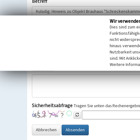
Betreff
Wir verwende
Hinweisgeber
Dies sind zum e
Funktionsfähigke
nicht widerspre
Wir bitten Sie um freiwillige Angabe Ihres Namens und Ihre
hinaus verwende
Selbstverständlich werden diese entsprechend der Vorschr
Nutzbarkeit uns
Datenschutzgrundverordnung (EU-DSGVO) vertraulich behand
sind. Mit Anklic
Weitere Informa
Nachricht
Sicherheitsabfrage
Tragen Sie unten das Rechenergebnis
Abbrechen
Absenden