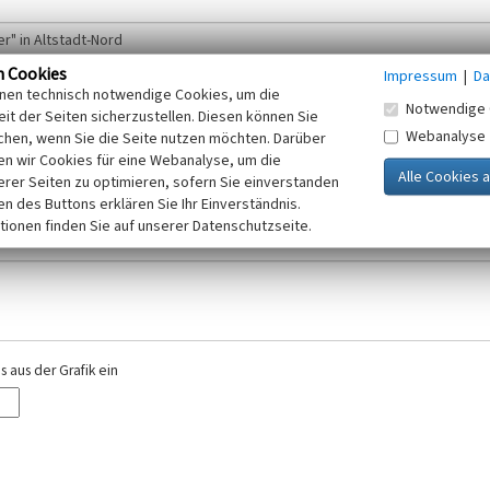
n Cookies
Impressum
|
Da
inen technisch notwendige Cookies, um die
Notwendige 
it der Seiten sicherzustellen. Diesen können Sie
Webanalyse
chen, wenn Sie die Seite nutzen möchten. Darüber
r E-Mail-Adresse. Ihre Angaben werden ausschließlich im Rahmen der KuLaDig-
n wir Cookies für eine Webanalyse, um die
iften des Telemediengesetzes, des Datenschutzgesetzes NRW und der seit dem
erer Seiten zu optimieren, sofern Sie einverstanden
elt, beachten Sie bitte unsere Hinweise zum
ken des Buttons erklären Sie Ihr Einverständnis.
Datenschutz
.
tionen finden Sie auf unserer Datenschutzseite.
 aus der Grafik ein