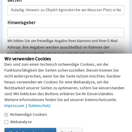
Betreff
Hinweisgeber
Wir bitten Sie um freiwillige Angabe Ihres Namens und Ihrer E-Mail-
Adresse. Ihre Angaben werden ausschließlich im Rahmen der
KuLaDig-Hinweisbearbeitung gespeichert und verwendet.
Wir verwenden Cookies
Selbstverständlich werden diese entsprechend der Vorschriften des
Dies sind zum einen technisch notwendige Cookies, um die
Telemediengesetzes, des Datenschutzgesetzes NRW und der seit
Funktionsfähigkeit der Seiten sicherzustellen. Diesen können Sie
dem 25.05.2018 gültigen Europäischen Datenschutzgrundverordnung
nicht widersprechen, wenn Sie die Seite nutzen möchten. Darüber
(EU-DSGVO) vertraulich behandelt, beachten Sie bitte unsere
hinaus verwenden wir Cookies für eine Webanalyse, um die
Hinweise zum
Datenschutz
.
Nutzbarkeit unserer Seiten zu optimieren, sofern Sie einverstanden
sind. Mit Anklicken des Buttons erklären Sie Ihr Einverständnis.
Nachricht
Weitere Informationen finden Sie auf unserer Datenschutzseite.
Impressum
|
Datenschutz
Notwendige Cookies
Webanalyse
Sicherheitsabfrage
Tragen Sie unten das Rechenergebnis aus der