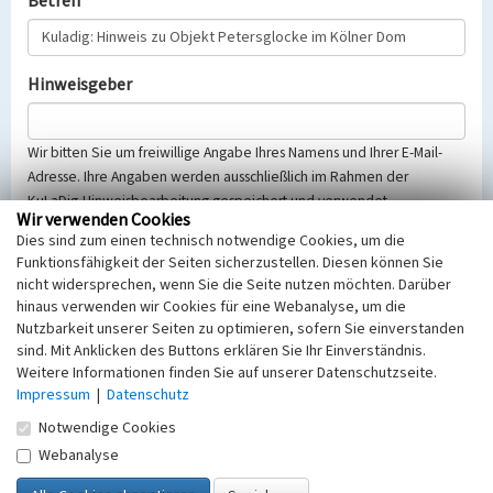
Betreff
Hinweisgeber
Wir bitten Sie um freiwillige Angabe Ihres Namens und Ihrer E-Mail-
Adresse. Ihre Angaben werden ausschließlich im Rahmen der
KuLaDig-Hinweisbearbeitung gespeichert und verwendet.
Wir verwenden Cookies
Selbstverständlich werden diese entsprechend der Vorschriften des
Dies sind zum einen technisch notwendige Cookies, um die
Telemediengesetzes, des Datenschutzgesetzes NRW und der seit
Funktionsfähigkeit der Seiten sicherzustellen. Diesen können Sie
dem 25.05.2018 gültigen Europäischen Datenschutzgrundverordnung
nicht widersprechen, wenn Sie die Seite nutzen möchten. Darüber
(EU-DSGVO) vertraulich behandelt, beachten Sie bitte unsere
hinaus verwenden wir Cookies für eine Webanalyse, um die
Hinweise zum
Datenschutz
.
Nutzbarkeit unserer Seiten zu optimieren, sofern Sie einverstanden
sind. Mit Anklicken des Buttons erklären Sie Ihr Einverständnis.
Nachricht
Weitere Informationen finden Sie auf unserer Datenschutzseite.
Impressum
|
Datenschutz
Notwendige Cookies
Webanalyse
Sicherheitsabfrage
Tragen Sie unten das Rechenergebnis aus der