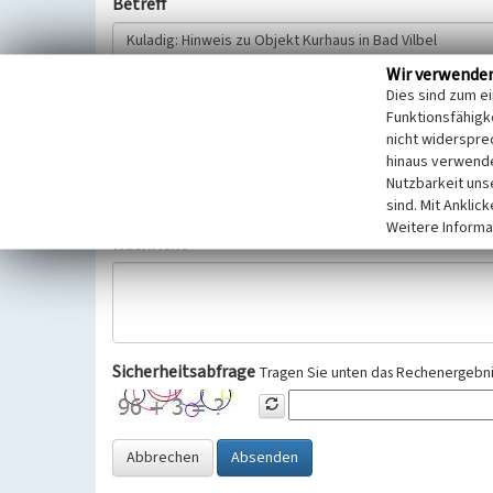
Betreff
Wir verwende
Hinweisgeber
Dies sind zum e
Funktionsfähigke
nicht widerspre
Wir bitten Sie um freiwillige Angabe Ihres Namens und Ihre
hinaus verwende
Selbstverständlich werden diese entsprechend der Vorschr
Nutzbarkeit uns
Datenschutzgrundverordnung (EU-DSGVO) vertraulich behand
sind. Mit Anklic
Weitere Informa
Nachricht
Sicherheitsabfrage
Tragen Sie unten das Rechenergebnis
Abbrechen
Absenden