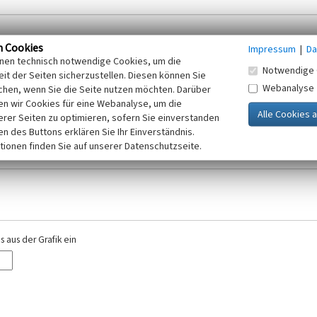
n Cookies
Impressum
|
Da
inen technisch notwendige Cookies, um die
Notwendige 
it der Seiten sicherzustellen. Diesen können Sie
Webanalyse
chen, wenn Sie die Seite nutzen möchten. Darüber
r E-Mail-Adresse. Ihre Angaben werden ausschließlich im Rahmen der KuLaDig-
n wir Cookies für eine Webanalyse, um die
iften des Telemediengesetzes, des Datenschutzgesetzes NRW und der seit dem
erer Seiten zu optimieren, sofern Sie einverstanden
elt, beachten Sie bitte unsere Hinweise zum
ken des Buttons erklären Sie Ihr Einverständnis.
Datenschutz
.
tionen finden Sie auf unserer Datenschutzseite.
 aus der Grafik ein