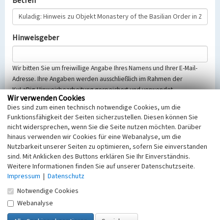
Betreff
Hinweisgeber
Wir bitten Sie um freiwillige Angabe Ihres Namens und Ihrer E-Mail-
Adresse. Ihre Angaben werden ausschließlich im Rahmen der
KuLaDig-Hinweisbearbeitung gespeichert und verwendet.
Wir verwenden Cookies
Selbstverständlich werden diese entsprechend der Vorschriften des
Dies sind zum einen technisch notwendige Cookies, um die
Telemediengesetzes, des Datenschutzgesetzes NRW und der seit
Funktionsfähigkeit der Seiten sicherzustellen. Diesen können Sie
dem 25.05.2018 gültigen Europäischen Datenschutzgrundverordnung
nicht widersprechen, wenn Sie die Seite nutzen möchten. Darüber
(EU-DSGVO) vertraulich behandelt, beachten Sie bitte unsere
hinaus verwenden wir Cookies für eine Webanalyse, um die
Hinweise zum
Datenschutz
.
Nutzbarkeit unserer Seiten zu optimieren, sofern Sie einverstanden
sind. Mit Anklicken des Buttons erklären Sie Ihr Einverständnis.
Nachricht
Weitere Informationen finden Sie auf unserer Datenschutzseite.
Impressum
|
Datenschutz
Notwendige Cookies
Webanalyse
Sicherheitsabfrage
Tragen Sie unten das Rechenergebnis aus der