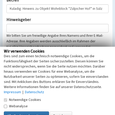
Betreff
Hinweisgeber
Wir bitten Sie um freiwillige Angabe Ihres Namens und Ihrer E-Mail-
Adresse. Ihre Angaben werden ausschließlich im Rahmen der
KuLaDig-Hinweisbearbeitung gespeichert und verwendet.
Wir verwenden Cookies
Selbstverständlich werden diese entsprechend der Vorschriften des
Dies sind zum einen technisch notwendige Cookies, um die
Telemediengesetzes, des Datenschutzgesetzes NRW und der seit
Funktionsfähigkeit der Seiten sicherzustellen. Diesen können Sie
dem 25.05.2018 gültigen Europäischen Datenschutzgrundverordnung
nicht widersprechen, wenn Sie die Seite nutzen möchten. Darüber
(EU-DSGVO) vertraulich behandelt, beachten Sie bitte unsere
hinaus verwenden wir Cookies für eine Webanalyse, um die
Hinweise zum
Datenschutz
.
Nutzbarkeit unserer Seiten zu optimieren, sofern Sie einverstanden
sind. Mit Anklicken des Buttons erklären Sie Ihr Einverständnis.
Nachricht
Weitere Informationen finden Sie auf unserer Datenschutzseite.
Impressum
|
Datenschutz
Notwendige Cookies
Webanalyse
Sicherheitsabfrage
Tragen Sie unten das Rechenergebnis aus der