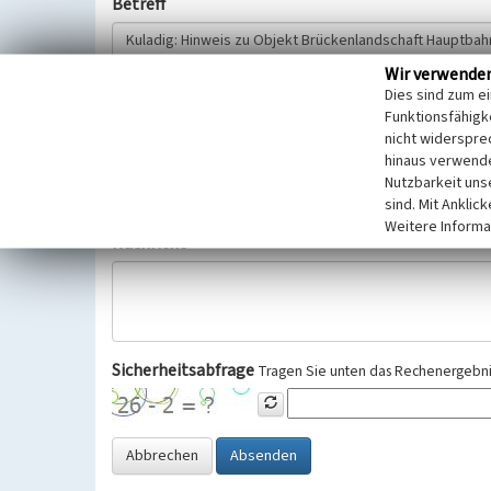
Betreff
Wir verwende
Hinweisgeber
Dies sind zum e
Funktionsfähigke
nicht widerspre
Wir bitten Sie um freiwillige Angabe Ihres Namens und Ihre
hinaus verwende
Selbstverständlich werden diese entsprechend der Vorschr
Nutzbarkeit uns
Datenschutzgrundverordnung (EU-DSGVO) vertraulich behand
sind. Mit Anklic
Weitere Informa
Nachricht
Sicherheitsabfrage
Tragen Sie unten das Rechenergebnis
Abbrechen
Absenden