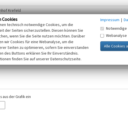
n Cookies
Impressum
|
Da
inen technisch notwendige Cookies, um die
Notwendige 
it der Seiten sicherzustellen. Diesen können Sie
Webanalyse
chen, wenn Sie die Seite nutzen möchten. Darüber
r E-Mail-Adresse. Ihre Angaben werden ausschließlich im Rahmen der KuLaDig-
n wir Cookies für eine Webanalyse, um die
iften des Telemediengesetzes, des Datenschutzgesetzes NRW und der seit dem
erer Seiten zu optimieren, sofern Sie einverstanden
elt, beachten Sie bitte unsere Hinweise zum
ken des Buttons erklären Sie Ihr Einverständnis.
Datenschutz
.
tionen finden Sie auf unserer Datenschutzseite.
 aus der Grafik ein