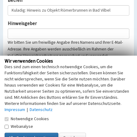
Betreff
Hinweisgeber
Wir bitten Sie um freiwillige Angabe Ihres Namens und Ihrer E-Mail-
Adresse. Ihre Angaben werden ausschließlich im Rahmen der
KuLaDig-Hinweisbearbeitung gespeichert und verwendet.
Wir verwenden Cookies
Selbstverständlich werden diese entsprechend der Vorschriften des
Dies sind zum einen technisch notwendige Cookies, um die
Telemediengesetzes, des Datenschutzgesetzes NRW und der seit
Funktionsfähigkeit der Seiten sicherzustellen. Diesen können Sie
dem 25.05.2018 gültigen Europäischen Datenschutzgrundverordnung
nicht widersprechen, wenn Sie die Seite nutzen möchten. Darüber
(EU-DSGVO) vertraulich behandelt, beachten Sie bitte unsere
hinaus verwenden wir Cookies für eine Webanalyse, um die
Hinweise zum
Datenschutz
.
Nutzbarkeit unserer Seiten zu optimieren, sofern Sie einverstanden
sind. Mit Anklicken des Buttons erklären Sie Ihr Einverständnis.
Nachricht
Weitere Informationen finden Sie auf unserer Datenschutzseite.
Impressum
|
Datenschutz
Notwendige Cookies
Webanalyse
Sicherheitsabfrage
Tragen Sie unten das Rechenergebnis aus der