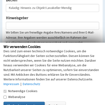
Betreff
Hinweisgeber
Wir bitten Sie um freiwillige Angabe Ihres Namens und Ihrer E-Mail-
Adresse. Ihre Angaben werden ausschließlich im Rahmen der
KuLaDig-Hinweisbearbeitung gespeichert und verwendet.
Wir verwenden Cookies
Selbstverständlich werden diese entsprechend der Vorschriften des
Dies sind zum einen technisch notwendige Cookies, um die
Telemediengesetzes, des Datenschutzgesetzes NRW und der seit
Funktionsfähigkeit der Seiten sicherzustellen. Diesen können Sie
dem 25.05.2018 gültigen Europäischen Datenschutzgrundverordnung
nicht widersprechen, wenn Sie die Seite nutzen möchten. Darüber
(EU-DSGVO) vertraulich behandelt, beachten Sie bitte unsere
hinaus verwenden wir Cookies für eine Webanalyse, um die
Hinweise zum
Datenschutz
.
Nutzbarkeit unserer Seiten zu optimieren, sofern Sie einverstanden
sind. Mit Anklicken des Buttons erklären Sie Ihr Einverständnis.
Nachricht
Weitere Informationen finden Sie auf unserer Datenschutzseite.
Impressum
|
Datenschutz
Notwendige Cookies
Webanalyse
Sicherheitsabfrage
Tragen Sie unten das Rechenergebnis aus der