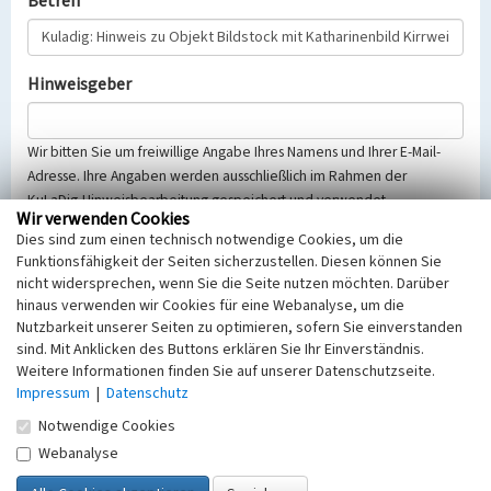
Betreff
Hinweisgeber
Wir bitten Sie um freiwillige Angabe Ihres Namens und Ihrer E-Mail-
Adresse. Ihre Angaben werden ausschließlich im Rahmen der
KuLaDig-Hinweisbearbeitung gespeichert und verwendet.
Wir verwenden Cookies
Selbstverständlich werden diese entsprechend der Vorschriften des
Dies sind zum einen technisch notwendige Cookies, um die
Telemediengesetzes, des Datenschutzgesetzes NRW und der seit
Funktionsfähigkeit der Seiten sicherzustellen. Diesen können Sie
dem 25.05.2018 gültigen Europäischen Datenschutzgrundverordnung
nicht widersprechen, wenn Sie die Seite nutzen möchten. Darüber
(EU-DSGVO) vertraulich behandelt, beachten Sie bitte unsere
hinaus verwenden wir Cookies für eine Webanalyse, um die
Hinweise zum
Datenschutz
.
Nutzbarkeit unserer Seiten zu optimieren, sofern Sie einverstanden
sind. Mit Anklicken des Buttons erklären Sie Ihr Einverständnis.
Nachricht
Weitere Informationen finden Sie auf unserer Datenschutzseite.
Impressum
|
Datenschutz
Notwendige Cookies
Webanalyse
Sicherheitsabfrage
Tragen Sie unten das Rechenergebnis aus der