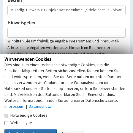
Betreff
Hinweisgeber
Wir bitten Sie um freiwillige Angabe Ihres Namens und Ihrer E-Mail-
Adresse. Ihre Angaben werden ausschließlich im Rahmen der
KuLaDig-Hinweisbearbeitung gespeichert und verwendet.
Wir verwenden Cookies
Selbstverständlich werden diese entsprechend der Vorschriften des
Dies sind zum einen technisch notwendige Cookies, um die
Telemediengesetzes, des Datenschutzgesetzes NRW und der seit
Funktionsfähigkeit der Seiten sicherzustellen. Diesen können Sie
dem 25.05.2018 gültigen Europäischen Datenschutzgrundverordnung
nicht widersprechen, wenn Sie die Seite nutzen möchten. Darüber
(EU-DSGVO) vertraulich behandelt, beachten Sie bitte unsere
hinaus verwenden wir Cookies für eine Webanalyse, um die
Hinweise zum
Datenschutz
.
Nutzbarkeit unserer Seiten zu optimieren, sofern Sie einverstanden
sind. Mit Anklicken des Buttons erklären Sie Ihr Einverständnis.
Nachricht
Weitere Informationen finden Sie auf unserer Datenschutzseite.
Impressum
|
Datenschutz
Notwendige Cookies
Webanalyse
Sicherheitsabfrage
Tragen Sie unten das Rechenergebnis aus der