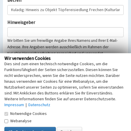
Betreff
Hinweisgeber
Wir bitten Sie um freiwillige Angabe Ihres Namens und Ihrer E-Mail-
Adresse. Ihre Angaben werden ausschließlich im Rahmen der
KuLaDig-Hinweisbearbeitung gespeichert und verwendet.
Wir verwenden Cookies
Selbstverständlich werden diese entsprechend der Vorschriften des
Dies sind zum einen technisch notwendige Cookies, um die
Telemediengesetzes, des Datenschutzgesetzes NRW und der seit
Funktionsfähigkeit der Seiten sicherzustellen. Diesen können Sie
dem 25.05.2018 gültigen Europäischen Datenschutzgrundverordnung
nicht widersprechen, wenn Sie die Seite nutzen möchten. Darüber
(EU-DSGVO) vertraulich behandelt, beachten Sie bitte unsere
hinaus verwenden wir Cookies für eine Webanalyse, um die
Hinweise zum
Datenschutz
.
Nutzbarkeit unserer Seiten zu optimieren, sofern Sie einverstanden
sind. Mit Anklicken des Buttons erklären Sie Ihr Einverständnis.
Nachricht
Weitere Informationen finden Sie auf unserer Datenschutzseite.
Impressum
|
Datenschutz
Notwendige Cookies
Webanalyse
Sicherheitsabfrage
Tragen Sie unten das Rechenergebnis aus der