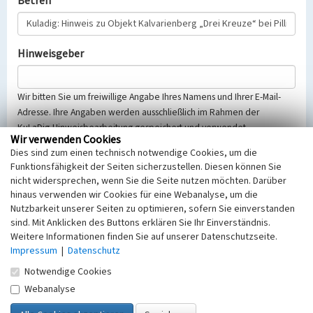
Betreff
Hinweisgeber
Wir bitten Sie um freiwillige Angabe Ihres Namens und Ihrer E-Mail-
Adresse. Ihre Angaben werden ausschließlich im Rahmen der
KuLaDig-Hinweisbearbeitung gespeichert und verwendet.
Wir verwenden Cookies
Selbstverständlich werden diese entsprechend der Vorschriften des
Dies sind zum einen technisch notwendige Cookies, um die
Telemediengesetzes, des Datenschutzgesetzes NRW und der seit
Funktionsfähigkeit der Seiten sicherzustellen. Diesen können Sie
dem 25.05.2018 gültigen Europäischen Datenschutzgrundverordnung
nicht widersprechen, wenn Sie die Seite nutzen möchten. Darüber
(EU-DSGVO) vertraulich behandelt, beachten Sie bitte unsere
hinaus verwenden wir Cookies für eine Webanalyse, um die
Hinweise zum
Datenschutz
.
Nutzbarkeit unserer Seiten zu optimieren, sofern Sie einverstanden
sind. Mit Anklicken des Buttons erklären Sie Ihr Einverständnis.
Nachricht
Weitere Informationen finden Sie auf unserer Datenschutzseite.
Impressum
|
Datenschutz
Notwendige Cookies
Webanalyse
Sicherheitsabfrage
Tragen Sie unten das Rechenergebnis aus der