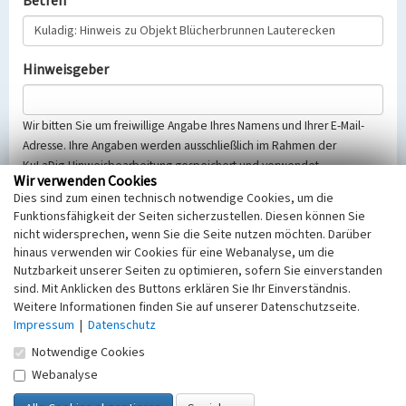
Betreff
Hinweisgeber
Wir bitten Sie um freiwillige Angabe Ihres Namens und Ihrer E-Mail-
Adresse. Ihre Angaben werden ausschließlich im Rahmen der
KuLaDig-Hinweisbearbeitung gespeichert und verwendet.
Wir verwenden Cookies
Selbstverständlich werden diese entsprechend der Vorschriften des
Dies sind zum einen technisch notwendige Cookies, um die
Telemediengesetzes, des Datenschutzgesetzes NRW und der seit
Funktionsfähigkeit der Seiten sicherzustellen. Diesen können Sie
dem 25.05.2018 gültigen Europäischen Datenschutzgrundverordnung
nicht widersprechen, wenn Sie die Seite nutzen möchten. Darüber
(EU-DSGVO) vertraulich behandelt, beachten Sie bitte unsere
hinaus verwenden wir Cookies für eine Webanalyse, um die
Hinweise zum
Datenschutz
.
Nutzbarkeit unserer Seiten zu optimieren, sofern Sie einverstanden
sind. Mit Anklicken des Buttons erklären Sie Ihr Einverständnis.
Nachricht
Weitere Informationen finden Sie auf unserer Datenschutzseite.
Impressum
|
Datenschutz
Notwendige Cookies
Webanalyse
Sicherheitsabfrage
Tragen Sie unten das Rechenergebnis aus der