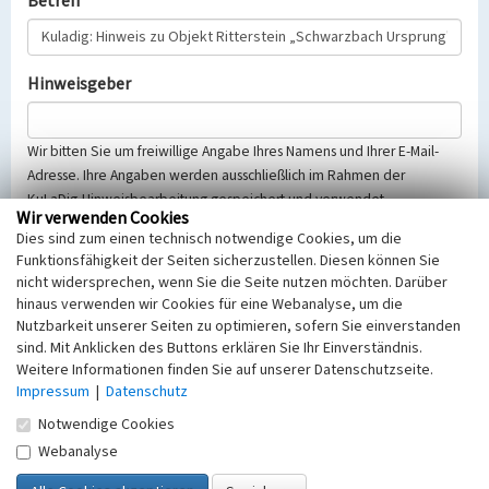
Betreff
Hinweisgeber
Wir bitten Sie um freiwillige Angabe Ihres Namens und Ihrer E-Mail-
Adresse. Ihre Angaben werden ausschließlich im Rahmen der
KuLaDig-Hinweisbearbeitung gespeichert und verwendet.
Wir verwenden Cookies
Selbstverständlich werden diese entsprechend der Vorschriften des
Dies sind zum einen technisch notwendige Cookies, um die
Telemediengesetzes, des Datenschutzgesetzes NRW und der seit
Funktionsfähigkeit der Seiten sicherzustellen. Diesen können Sie
dem 25.05.2018 gültigen Europäischen Datenschutzgrundverordnung
nicht widersprechen, wenn Sie die Seite nutzen möchten. Darüber
(EU-DSGVO) vertraulich behandelt, beachten Sie bitte unsere
hinaus verwenden wir Cookies für eine Webanalyse, um die
Hinweise zum
Datenschutz
.
Nutzbarkeit unserer Seiten zu optimieren, sofern Sie einverstanden
sind. Mit Anklicken des Buttons erklären Sie Ihr Einverständnis.
Nachricht
Weitere Informationen finden Sie auf unserer Datenschutzseite.
Impressum
|
Datenschutz
Notwendige Cookies
Webanalyse
Sicherheitsabfrage
Tragen Sie unten das Rechenergebnis aus der