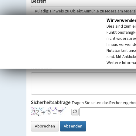
Betreff
Wir verwende
Hinweisgeber
Dies sind zum e
Funktionsfähigke
nicht widerspre
Wir bitten Sie um freiwillige Angabe Ihres Namens und Ihre
hinaus verwende
Selbstverständlich werden diese entsprechend der Vorschr
Nutzbarkeit uns
Datenschutzgrundverordnung (EU-DSGVO) vertraulich behand
sind. Mit Anklic
Weitere Informa
Nachricht
Sicherheitsabfrage
Tragen Sie unten das Rechenergebnis
Abbrechen
Absenden