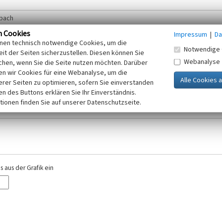
n Cookies
Impressum
|
Da
inen technisch notwendige Cookies, um die
Notwendige 
it der Seiten sicherzustellen. Diesen können Sie
Webanalyse
chen, wenn Sie die Seite nutzen möchten. Darüber
r E-Mail-Adresse. Ihre Angaben werden ausschließlich im Rahmen der KuLaDig-
n wir Cookies für eine Webanalyse, um die
iften des Telemediengesetzes, des Datenschutzgesetzes NRW und der seit dem
erer Seiten zu optimieren, sofern Sie einverstanden
elt, beachten Sie bitte unsere Hinweise zum
ken des Buttons erklären Sie Ihr Einverständnis.
Datenschutz
.
tionen finden Sie auf unserer Datenschutzseite.
 aus der Grafik ein