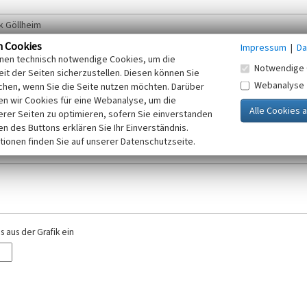
n Cookies
Impressum
|
Da
inen technisch notwendige Cookies, um die
Notwendige 
it der Seiten sicherzustellen. Diesen können Sie
Webanalyse
chen, wenn Sie die Seite nutzen möchten. Darüber
r E-Mail-Adresse. Ihre Angaben werden ausschließlich im Rahmen der KuLaDig-
n wir Cookies für eine Webanalyse, um die
iften des Telemediengesetzes, des Datenschutzgesetzes NRW und der seit dem
erer Seiten zu optimieren, sofern Sie einverstanden
elt, beachten Sie bitte unsere Hinweise zum
ken des Buttons erklären Sie Ihr Einverständnis.
Datenschutz
.
tionen finden Sie auf unserer Datenschutzseite.
 aus der Grafik ein