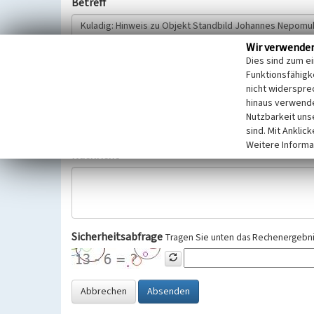
Betreff
Wir verwende
Hinweisgeber
Dies sind zum e
Funktionsfähigke
nicht widerspre
Wir bitten Sie um freiwillige Angabe Ihres Namens und Ihre
hinaus verwende
Selbstverständlich werden diese entsprechend der Vorschr
Nutzbarkeit uns
Datenschutzgrundverordnung (EU-DSGVO) vertraulich behand
sind. Mit Anklic
Weitere Informa
Nachricht
Sicherheitsabfrage
Tragen Sie unten das Rechenergebnis
Abbrechen
Absenden