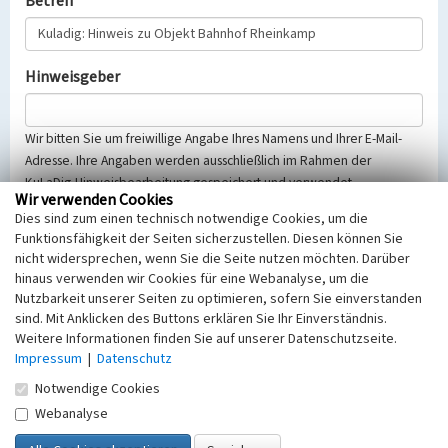
Betreff
Hinweisgeber
Wir bitten Sie um freiwillige Angabe Ihres Namens und Ihrer E-Mail-
Adresse. Ihre Angaben werden ausschließlich im Rahmen der
KuLaDig-Hinweisbearbeitung gespeichert und verwendet.
Wir verwenden Cookies
Selbstverständlich werden diese entsprechend der Vorschriften des
Dies sind zum einen technisch notwendige Cookies, um die
Telemediengesetzes, des Datenschutzgesetzes NRW und der seit
Funktionsfähigkeit der Seiten sicherzustellen. Diesen können Sie
dem 25.05.2018 gültigen Europäischen Datenschutzgrundverordnung
nicht widersprechen, wenn Sie die Seite nutzen möchten. Darüber
(EU-DSGVO) vertraulich behandelt, beachten Sie bitte unsere
hinaus verwenden wir Cookies für eine Webanalyse, um die
Hinweise zum
Datenschutz
.
Nutzbarkeit unserer Seiten zu optimieren, sofern Sie einverstanden
sind. Mit Anklicken des Buttons erklären Sie Ihr Einverständnis.
Nachricht
Weitere Informationen finden Sie auf unserer Datenschutzseite.
Impressum
|
Datenschutz
Notwendige Cookies
Webanalyse
Sicherheitsabfrage
Tragen Sie unten das Rechenergebnis aus der