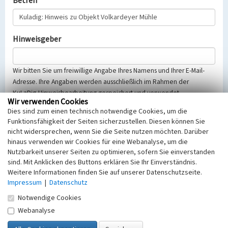
Betreff
Hinweisgeber
Wir bitten Sie um freiwillige Angabe Ihres Namens und Ihrer E-Mail-
Adresse. Ihre Angaben werden ausschließlich im Rahmen der
KuLaDig-Hinweisbearbeitung gespeichert und verwendet.
Wir verwenden Cookies
Selbstverständlich werden diese entsprechend der Vorschriften des
Dies sind zum einen technisch notwendige Cookies, um die
Telemediengesetzes, des Datenschutzgesetzes NRW und der seit
Funktionsfähigkeit der Seiten sicherzustellen. Diesen können Sie
dem 25.05.2018 gültigen Europäischen Datenschutzgrundverordnung
nicht widersprechen, wenn Sie die Seite nutzen möchten. Darüber
(EU-DSGVO) vertraulich behandelt, beachten Sie bitte unsere
hinaus verwenden wir Cookies für eine Webanalyse, um die
Hinweise zum
Datenschutz
.
Nutzbarkeit unserer Seiten zu optimieren, sofern Sie einverstanden
sind. Mit Anklicken des Buttons erklären Sie Ihr Einverständnis.
Nachricht
Weitere Informationen finden Sie auf unserer Datenschutzseite.
Impressum
|
Datenschutz
Notwendige Cookies
Webanalyse
Sicherheitsabfrage
Tragen Sie unten das Rechenergebnis aus der