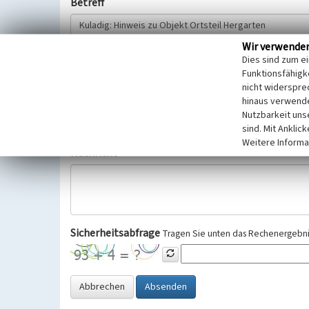
Betreff
Wir verwende
Hinweisgeber
Dies sind zum e
Funktionsfähigke
nicht widerspre
Wir bitten Sie um freiwillige Angabe Ihres Namens und Ihre
hinaus verwende
Selbstverständlich werden diese entsprechend der Vorschr
Nutzbarkeit uns
Datenschutzgrundverordnung (EU-DSGVO) vertraulich behand
sind. Mit Anklic
Weitere Informa
Nachricht
Sicherheitsabfrage
Tragen Sie unten das Rechenergebnis
Abbrechen
Absenden