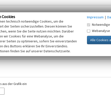
n Cookies
Impressum
|
Da
inen technisch notwendige Cookies, um die
Notwendige 
it der Seiten sicherzustellen. Diesen können Sie
Webanalyse
chen, wenn Sie die Seite nutzen möchten. Darüber
r E-Mail-Adresse. Ihre Angaben werden ausschließlich im Rahmen der KuLaDig-
n wir Cookies für eine Webanalyse, um die
iften des Telemediengesetzes, des Datenschutzgesetzes NRW und der seit dem
erer Seiten zu optimieren, sofern Sie einverstanden
elt, beachten Sie bitte unsere Hinweise zum
ken des Buttons erklären Sie Ihr Einverständnis.
Datenschutz
.
tionen finden Sie auf unserer Datenschutzseite.
 aus der Grafik ein