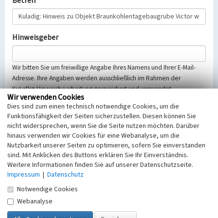
Betreff
Hinweisgeber
Wir bitten Sie um freiwillige Angabe Ihres Namens und Ihrer E-Mail-
Adresse. Ihre Angaben werden ausschließlich im Rahmen der
KuLaDig-Hinweisbearbeitung gespeichert und verwendet.
Wir verwenden Cookies
Selbstverständlich werden diese entsprechend der Vorschriften des
Dies sind zum einen technisch notwendige Cookies, um die
Telemediengesetzes, des Datenschutzgesetzes NRW und der seit
Funktionsfähigkeit der Seiten sicherzustellen. Diesen können Sie
dem 25.05.2018 gültigen Europäischen Datenschutzgrundverordnung
nicht widersprechen, wenn Sie die Seite nutzen möchten. Darüber
(EU-DSGVO) vertraulich behandelt, beachten Sie bitte unsere
hinaus verwenden wir Cookies für eine Webanalyse, um die
Hinweise zum
Datenschutz
.
Nutzbarkeit unserer Seiten zu optimieren, sofern Sie einverstanden
sind. Mit Anklicken des Buttons erklären Sie Ihr Einverständnis.
Nachricht
Weitere Informationen finden Sie auf unserer Datenschutzseite.
Impressum
|
Datenschutz
Notwendige Cookies
Webanalyse
Sicherheitsabfrage
Tragen Sie unten das Rechenergebnis aus der