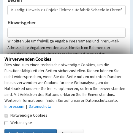
Betreff
Hinweisgeber
Wir bitten Sie um freiwillige Angabe Ihres Namens und Ihrer E-Mail-
Adresse. Ihre Angaben werden ausschließlich im Rahmen der
KuLaDig-Hinweisbearbeitung gespeichert und verwendet.
Wir verwenden Cookies
Selbstverständlich werden diese entsprechend der Vorschriften des
Dies sind zum einen technisch notwendige Cookies, um die
Telemediengesetzes, des Datenschutzgesetzes NRW und der seit
Funktionsfähigkeit der Seiten sicherzustellen. Diesen können Sie
dem 25.05.2018 gültigen Europäischen Datenschutzgrundverordnung
nicht widersprechen, wenn Sie die Seite nutzen möchten. Darüber
(EU-DSGVO) vertraulich behandelt, beachten Sie bitte unsere
hinaus verwenden wir Cookies für eine Webanalyse, um die
Hinweise zum
Datenschutz
.
Nutzbarkeit unserer Seiten zu optimieren, sofern Sie einverstanden
sind. Mit Anklicken des Buttons erklären Sie Ihr Einverständnis.
Nachricht
Weitere Informationen finden Sie auf unserer Datenschutzseite.
Impressum
|
Datenschutz
Notwendige Cookies
Webanalyse
Sicherheitsabfrage
Tragen Sie unten das Rechenergebnis aus der