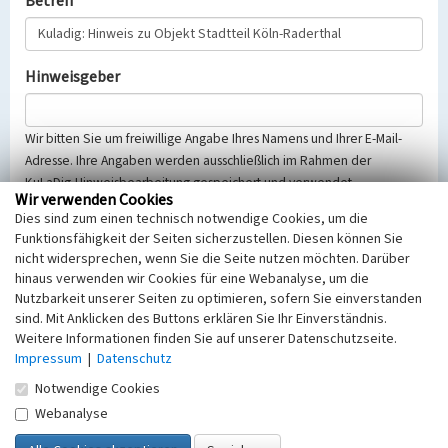
Betreff
Hinweisgeber
Wir bitten Sie um freiwillige Angabe Ihres Namens und Ihrer E-Mail-
Adresse. Ihre Angaben werden ausschließlich im Rahmen der
KuLaDig-Hinweisbearbeitung gespeichert und verwendet.
Wir verwenden Cookies
Selbstverständlich werden diese entsprechend der Vorschriften des
Dies sind zum einen technisch notwendige Cookies, um die
Telemediengesetzes, des Datenschutzgesetzes NRW und der seit
Funktionsfähigkeit der Seiten sicherzustellen. Diesen können Sie
dem 25.05.2018 gültigen Europäischen Datenschutzgrundverordnung
nicht widersprechen, wenn Sie die Seite nutzen möchten. Darüber
(EU-DSGVO) vertraulich behandelt, beachten Sie bitte unsere
hinaus verwenden wir Cookies für eine Webanalyse, um die
Hinweise zum
Datenschutz
.
Nutzbarkeit unserer Seiten zu optimieren, sofern Sie einverstanden
sind. Mit Anklicken des Buttons erklären Sie Ihr Einverständnis.
Nachricht
Weitere Informationen finden Sie auf unserer Datenschutzseite.
Impressum
|
Datenschutz
Notwendige Cookies
Webanalyse
Sicherheitsabfrage
Tragen Sie unten das Rechenergebnis aus der