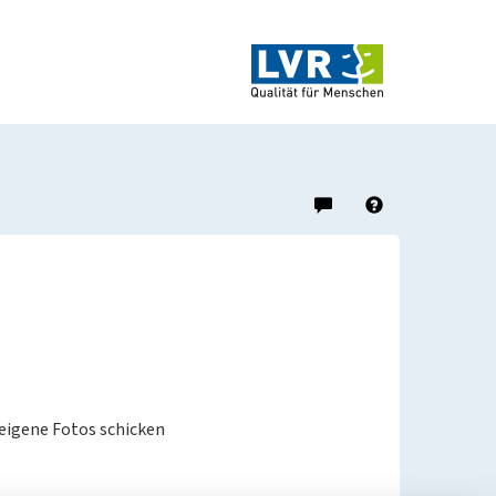
Hinweis
Hilfe
zu
diesem
Objekt
geben
 eigene Fotos schicken