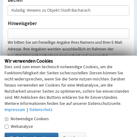
Betreff
Hinweisgeber
Wir bitten Sie um freiwillige Angabe Ihres Namens und Ihrer E-Mail-
Adresse. Ihre Angaben werden ausschließlich im Rahmen der
KuLaDig-Hinweisbearbeitung gespeichert und verwendet.
Wir verwenden Cookies
Selbstverständlich werden diese entsprechend der Vorschriften des
Dies sind zum einen technisch notwendige Cookies, um die
Telemediengesetzes, des Datenschutzgesetzes NRW und der seit
Funktionsfähigkeit der Seiten sicherzustellen. Diesen können Sie
dem 25.05.2018 gültigen Europäischen Datenschutzgrundverordnung
nicht widersprechen, wenn Sie die Seite nutzen möchten. Darüber
(EU-DSGVO) vertraulich behandelt, beachten Sie bitte unsere
hinaus verwenden wir Cookies für eine Webanalyse, um die
Hinweise zum
Datenschutz
.
Nutzbarkeit unserer Seiten zu optimieren, sofern Sie einverstanden
sind. Mit Anklicken des Buttons erklären Sie Ihr Einverständnis.
Nachricht
Weitere Informationen finden Sie auf unserer Datenschutzseite.
Impressum
|
Datenschutz
Notwendige Cookies
Webanalyse
Sicherheitsabfrage
Tragen Sie unten das Rechenergebnis aus der