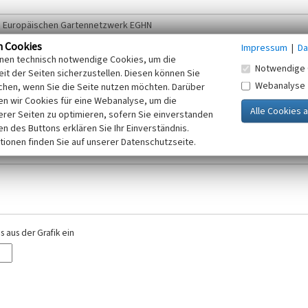
n Cookies
Impressum
|
Da
inen technisch notwendige Cookies, um die
Notwendige 
it der Seiten sicherzustellen. Diesen können Sie
Webanalyse
chen, wenn Sie die Seite nutzen möchten. Darüber
r E-Mail-Adresse. Ihre Angaben werden ausschließlich im Rahmen der KuLaDig-
n wir Cookies für eine Webanalyse, um die
iften des Telemediengesetzes, des Datenschutzgesetzes NRW und der seit dem
erer Seiten zu optimieren, sofern Sie einverstanden
elt, beachten Sie bitte unsere Hinweise zum
ken des Buttons erklären Sie Ihr Einverständnis.
Datenschutz
.
tionen finden Sie auf unserer Datenschutzseite.
 aus der Grafik ein