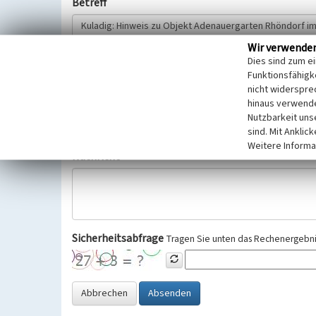
Betreff
Wir verwende
Hinweisgeber
Dies sind zum e
Funktionsfähigke
nicht widerspre
Wir bitten Sie um freiwillige Angabe Ihres Namens und Ihre
hinaus verwende
Selbstverständlich werden diese entsprechend der Vorschr
Nutzbarkeit uns
Datenschutzgrundverordnung (EU-DSGVO) vertraulich behand
sind. Mit Anklic
Weitere Informa
Nachricht
Sicherheitsabfrage
Tragen Sie unten das Rechenergebnis
Abbrechen
Absenden