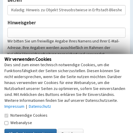
Betreff
Hinweisgeber
Wir bitten Sie um freiwillige Angabe Ihres Namens und Ihrer E-Mail-
Adresse. Ihre Angaben werden ausschließlich im Rahmen der
KuLaDig-Hinweisbearbeitung gespeichert und verwendet.
Wir verwenden Cookies
Selbstverständlich werden diese entsprechend der Vorschriften des
Dies sind zum einen technisch notwendige Cookies, um die
Telemediengesetzes, des Datenschutzgesetzes NRW und der seit
Funktionsfähigkeit der Seiten sicherzustellen. Diesen können Sie
dem 25.05.2018 gültigen Europäischen Datenschutzgrundverordnung
nicht widersprechen, wenn Sie die Seite nutzen möchten. Darüber
(EU-DSGVO) vertraulich behandelt, beachten Sie bitte unsere
hinaus verwenden wir Cookies für eine Webanalyse, um die
Hinweise zum
Datenschutz
.
Nutzbarkeit unserer Seiten zu optimieren, sofern Sie einverstanden
sind. Mit Anklicken des Buttons erklären Sie Ihr Einverständnis.
Nachricht
Weitere Informationen finden Sie auf unserer Datenschutzseite.
Impressum
|
Datenschutz
Notwendige Cookies
Webanalyse
Sicherheitsabfrage
Tragen Sie unten das Rechenergebnis aus der