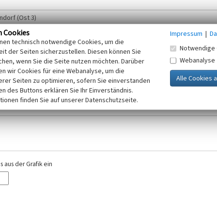
n Cookies
Impressum
|
Da
inen technisch notwendige Cookies, um die
Notwendige 
it der Seiten sicherzustellen. Diesen können Sie
Webanalyse
chen, wenn Sie die Seite nutzen möchten. Darüber
r E-Mail-Adresse. Ihre Angaben werden ausschließlich im Rahmen der KuLaDig-
n wir Cookies für eine Webanalyse, um die
iften des Telemediengesetzes, des Datenschutzgesetzes NRW und der seit dem
erer Seiten zu optimieren, sofern Sie einverstanden
elt, beachten Sie bitte unsere Hinweise zum
ken des Buttons erklären Sie Ihr Einverständnis.
Datenschutz
.
tionen finden Sie auf unserer Datenschutzseite.
 aus der Grafik ein