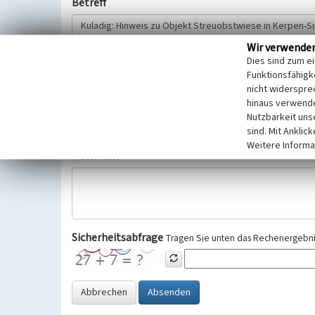
Betreff
Wir verwende
Hinweisgeber
Dies sind zum e
Funktionsfähigke
nicht widerspre
Wir bitten Sie um freiwillige Angabe Ihres Namens und Ihre
hinaus verwende
Selbstverständlich werden diese entsprechend der Vorschr
Nutzbarkeit uns
Datenschutzgrundverordnung (EU-DSGVO) vertraulich behand
sind. Mit Anklic
Weitere Informa
Nachricht
Sicherheitsabfrage
Tragen Sie unten das Rechenergebnis
Abbrechen
Absenden