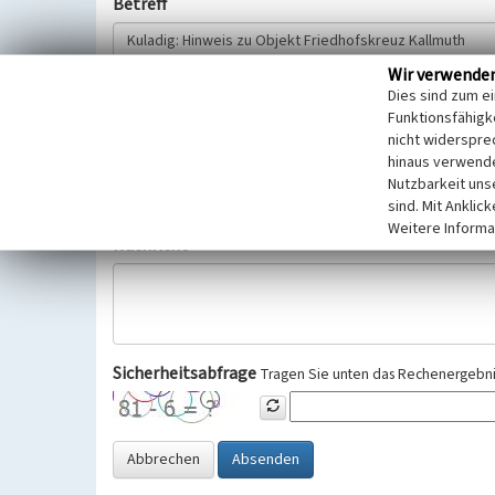
Betreff
Wir verwende
Hinweisgeber
Dies sind zum e
Funktionsfähigke
nicht widerspre
Wir bitten Sie um freiwillige Angabe Ihres Namens und Ihre
hinaus verwende
Selbstverständlich werden diese entsprechend der Vorschr
Nutzbarkeit uns
Datenschutzgrundverordnung (EU-DSGVO) vertraulich behand
sind. Mit Anklic
Weitere Informa
Nachricht
Sicherheitsabfrage
Tragen Sie unten das Rechenergebnis
Abbrechen
Absenden