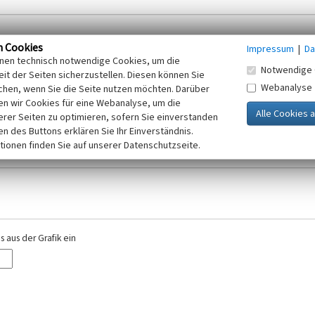
n Cookies
Impressum
|
Da
inen technisch notwendige Cookies, um die
Notwendige 
it der Seiten sicherzustellen. Diesen können Sie
Webanalyse
chen, wenn Sie die Seite nutzen möchten. Darüber
r E-Mail-Adresse. Ihre Angaben werden ausschließlich im Rahmen der KuLaDig-
n wir Cookies für eine Webanalyse, um die
iften des Telemediengesetzes, des Datenschutzgesetzes NRW und der seit dem
erer Seiten zu optimieren, sofern Sie einverstanden
elt, beachten Sie bitte unsere Hinweise zum
ken des Buttons erklären Sie Ihr Einverständnis.
Datenschutz
.
tionen finden Sie auf unserer Datenschutzseite.
 aus der Grafik ein