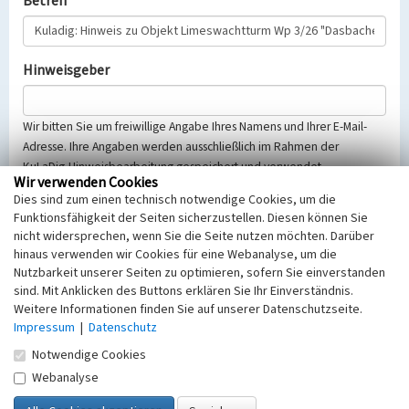
Betreff
Hinweisgeber
Wir bitten Sie um freiwillige Angabe Ihres Namens und Ihrer E-Mail-
Adresse. Ihre Angaben werden ausschließlich im Rahmen der
KuLaDig-Hinweisbearbeitung gespeichert und verwendet.
Wir verwenden Cookies
Selbstverständlich werden diese entsprechend der Vorschriften des
Dies sind zum einen technisch notwendige Cookies, um die
Telemediengesetzes, des Datenschutzgesetzes NRW und der seit
Funktionsfähigkeit der Seiten sicherzustellen. Diesen können Sie
dem 25.05.2018 gültigen Europäischen Datenschutzgrundverordnung
nicht widersprechen, wenn Sie die Seite nutzen möchten. Darüber
(EU-DSGVO) vertraulich behandelt, beachten Sie bitte unsere
hinaus verwenden wir Cookies für eine Webanalyse, um die
Hinweise zum
Datenschutz
.
Nutzbarkeit unserer Seiten zu optimieren, sofern Sie einverstanden
sind. Mit Anklicken des Buttons erklären Sie Ihr Einverständnis.
Nachricht
Weitere Informationen finden Sie auf unserer Datenschutzseite.
Impressum
|
Datenschutz
Notwendige Cookies
Webanalyse
Sicherheitsabfrage
Tragen Sie unten das Rechenergebnis aus der