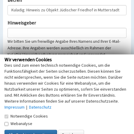
Betreff
Hinweisgeber
Wir bitten Sie um freiwillige Angabe Ihres Namens und Ihrer E-Mail-
Adresse. Ihre Angaben werden ausschließlich im Rahmen der
KuLaDig-Hinweisbearbeitung gespeichert und verwendet.
Wir verwenden Cookies
Selbstverständlich werden diese entsprechend der Vorschriften des
Dies sind zum einen technisch notwendige Cookies, um die
Telemediengesetzes, des Datenschutzgesetzes NRW und der seit
Funktionsfähigkeit der Seiten sicherzustellen. Diesen können Sie
dem 25.05.2018 gültigen Europäischen Datenschutzgrundverordnung
nicht widersprechen, wenn Sie die Seite nutzen möchten. Darüber
(EU-DSGVO) vertraulich behandelt, beachten Sie bitte unsere
hinaus verwenden wir Cookies für eine Webanalyse, um die
Hinweise zum
Datenschutz
.
Nutzbarkeit unserer Seiten zu optimieren, sofern Sie einverstanden
sind. Mit Anklicken des Buttons erklären Sie Ihr Einverständnis.
Nachricht
Weitere Informationen finden Sie auf unserer Datenschutzseite.
Impressum
|
Datenschutz
Notwendige Cookies
Webanalyse
Sicherheitsabfrage
Tragen Sie unten das Rechenergebnis aus der