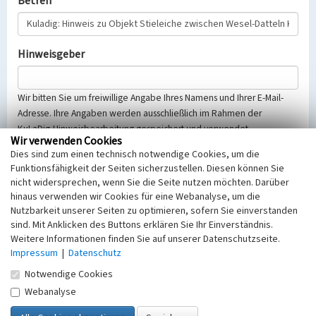
Betreff
Hinweisgeber
Wir bitten Sie um freiwillige Angabe Ihres Namens und Ihrer E-Mail-
Adresse. Ihre Angaben werden ausschließlich im Rahmen der
KuLaDig-Hinweisbearbeitung gespeichert und verwendet.
Wir verwenden Cookies
Selbstverständlich werden diese entsprechend der Vorschriften des
Dies sind zum einen technisch notwendige Cookies, um die
Telemediengesetzes, des Datenschutzgesetzes NRW und der seit
Funktionsfähigkeit der Seiten sicherzustellen. Diesen können Sie
dem 25.05.2018 gültigen Europäischen Datenschutzgrundverordnung
nicht widersprechen, wenn Sie die Seite nutzen möchten. Darüber
(EU-DSGVO) vertraulich behandelt, beachten Sie bitte unsere
hinaus verwenden wir Cookies für eine Webanalyse, um die
Hinweise zum
Datenschutz
.
Nutzbarkeit unserer Seiten zu optimieren, sofern Sie einverstanden
sind. Mit Anklicken des Buttons erklären Sie Ihr Einverständnis.
Nachricht
Weitere Informationen finden Sie auf unserer Datenschutzseite.
Impressum
|
Datenschutz
Notwendige Cookies
Webanalyse
Sicherheitsabfrage
Tragen Sie unten das Rechenergebnis aus der