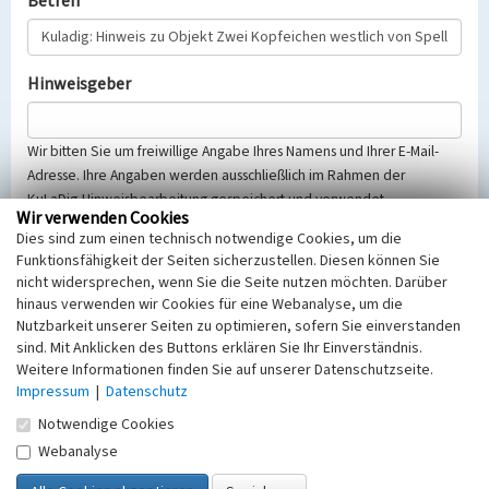
Betreff
Hinweisgeber
Wir bitten Sie um freiwillige Angabe Ihres Namens und Ihrer E-Mail-
Adresse. Ihre Angaben werden ausschließlich im Rahmen der
KuLaDig-Hinweisbearbeitung gespeichert und verwendet.
Wir verwenden Cookies
Selbstverständlich werden diese entsprechend der Vorschriften des
Dies sind zum einen technisch notwendige Cookies, um die
Telemediengesetzes, des Datenschutzgesetzes NRW und der seit
Funktionsfähigkeit der Seiten sicherzustellen. Diesen können Sie
dem 25.05.2018 gültigen Europäischen Datenschutzgrundverordnung
nicht widersprechen, wenn Sie die Seite nutzen möchten. Darüber
(EU-DSGVO) vertraulich behandelt, beachten Sie bitte unsere
hinaus verwenden wir Cookies für eine Webanalyse, um die
Hinweise zum
Datenschutz
.
Nutzbarkeit unserer Seiten zu optimieren, sofern Sie einverstanden
sind. Mit Anklicken des Buttons erklären Sie Ihr Einverständnis.
Nachricht
Weitere Informationen finden Sie auf unserer Datenschutzseite.
Impressum
|
Datenschutz
Notwendige Cookies
Webanalyse
Sicherheitsabfrage
Tragen Sie unten das Rechenergebnis aus der