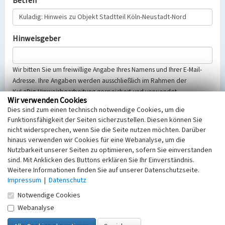
Betreff
Hinweisgeber
Wir bitten Sie um freiwillige Angabe Ihres Namens und Ihrer E-Mail-
Adresse. Ihre Angaben werden ausschließlich im Rahmen der
KuLaDig-Hinweisbearbeitung gespeichert und verwendet.
Wir verwenden Cookies
Selbstverständlich werden diese entsprechend der Vorschriften des
Dies sind zum einen technisch notwendige Cookies, um die
Telemediengesetzes, des Datenschutzgesetzes NRW und der seit
Funktionsfähigkeit der Seiten sicherzustellen. Diesen können Sie
dem 25.05.2018 gültigen Europäischen Datenschutzgrundverordnung
nicht widersprechen, wenn Sie die Seite nutzen möchten. Darüber
(EU-DSGVO) vertraulich behandelt, beachten Sie bitte unsere
hinaus verwenden wir Cookies für eine Webanalyse, um die
Hinweise zum
Datenschutz
.
Nutzbarkeit unserer Seiten zu optimieren, sofern Sie einverstanden
sind. Mit Anklicken des Buttons erklären Sie Ihr Einverständnis.
Nachricht
Weitere Informationen finden Sie auf unserer Datenschutzseite.
Impressum
|
Datenschutz
Notwendige Cookies
Webanalyse
Sicherheitsabfrage
Tragen Sie unten das Rechenergebnis aus der