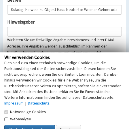
Betreff
Hinweisgeber
Wir bitten Sie um freiwillige Angabe Ihres Namens und Ihrer E-Mail-
Adresse. Ihre Angaben werden ausschließlich im Rahmen der
KuLaDig-Hinweisbearbeitung gespeichert und verwendet.
Wir verwenden Cookies
Selbstverständlich werden diese entsprechend der Vorschriften des
Dies sind zum einen technisch notwendige Cookies, um die
Telemediengesetzes, des Datenschutzgesetzes NRW und der seit
Funktionsfähigkeit der Seiten sicherzustellen. Diesen können Sie
dem 25.05.2018 gültigen Europäischen Datenschutzgrundverordnung
nicht widersprechen, wenn Sie die Seite nutzen möchten. Darüber
(EU-DSGVO) vertraulich behandelt, beachten Sie bitte unsere
hinaus verwenden wir Cookies für eine Webanalyse, um die
Hinweise zum
Datenschutz
.
Nutzbarkeit unserer Seiten zu optimieren, sofern Sie einverstanden
sind. Mit Anklicken des Buttons erklären Sie Ihr Einverständnis.
Nachricht
Weitere Informationen finden Sie auf unserer Datenschutzseite.
Impressum
|
Datenschutz
Notwendige Cookies
Webanalyse
Sicherheitsabfrage
Tragen Sie unten das Rechenergebnis aus der