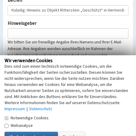
Betreff
Hinweisgeber
Wir bitten Sie um freiwillige Angabe Ihres Namens und Ihrer E-Mail-
Adresse. Ihre Angaben werden ausschließlich im Rahmen der
KuLaDig-Hinweisbearbeitung gespeichert und verwendet.
Wir verwenden Cookies
Selbstverständlich werden diese entsprechend der Vorschriften des
Dies sind zum einen technisch notwendige Cookies, um die
Telemediengesetzes, des Datenschutzgesetzes NRW und der seit
Funktionsfähigkeit der Seiten sicherzustellen. Diesen können Sie
dem 25.05.2018 gültigen Europäischen Datenschutzgrundverordnung
nicht widersprechen, wenn Sie die Seite nutzen möchten. Darüber
(EU-DSGVO) vertraulich behandelt, beachten Sie bitte unsere
hinaus verwenden wir Cookies für eine Webanalyse, um die
Hinweise zum
Datenschutz
.
Nutzbarkeit unserer Seiten zu optimieren, sofern Sie einverstanden
sind. Mit Anklicken des Buttons erklären Sie Ihr Einverständnis.
Nachricht
Weitere Informationen finden Sie auf unserer Datenschutzseite.
Impressum
|
Datenschutz
Notwendige Cookies
Webanalyse
Sicherheitsabfrage
Tragen Sie unten das Rechenergebnis aus der