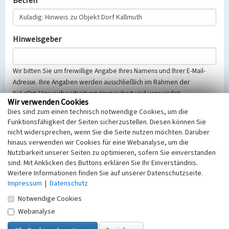
Betreff
Hinweisgeber
Wir bitten Sie um freiwillige Angabe Ihres Namens und Ihrer E-Mail-
Adresse. Ihre Angaben werden ausschließlich im Rahmen der
KuLaDig-Hinweisbearbeitung gespeichert und verwendet.
Wir verwenden Cookies
Selbstverständlich werden diese entsprechend der Vorschriften des
Dies sind zum einen technisch notwendige Cookies, um die
Telemediengesetzes, des Datenschutzgesetzes NRW und der seit
Funktionsfähigkeit der Seiten sicherzustellen. Diesen können Sie
dem 25.05.2018 gültigen Europäischen Datenschutzgrundverordnung
nicht widersprechen, wenn Sie die Seite nutzen möchten. Darüber
(EU-DSGVO) vertraulich behandelt, beachten Sie bitte unsere
hinaus verwenden wir Cookies für eine Webanalyse, um die
Hinweise zum
Datenschutz
.
Nutzbarkeit unserer Seiten zu optimieren, sofern Sie einverstanden
sind. Mit Anklicken des Buttons erklären Sie Ihr Einverständnis.
Nachricht
Weitere Informationen finden Sie auf unserer Datenschutzseite.
Impressum
|
Datenschutz
Notwendige Cookies
Webanalyse
Sicherheitsabfrage
Tragen Sie unten das Rechenergebnis aus der