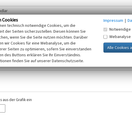
n Cookies
Impressum
|
Da
inen technisch notwendige Cookies, um die
Notwendige 
it der Seiten sicherzustellen. Diesen können Sie
Webanalyse
chen, wenn Sie die Seite nutzen möchten. Darüber
r E-Mail-Adresse. Ihre Angaben werden ausschließlich im Rahmen der KuLaDig-
n wir Cookies für eine Webanalyse, um die
iften des Telemediengesetzes, des Datenschutzgesetzes NRW und der seit dem
erer Seiten zu optimieren, sofern Sie einverstanden
elt, beachten Sie bitte unsere Hinweise zum
ken des Buttons erklären Sie Ihr Einverständnis.
Datenschutz
.
tionen finden Sie auf unserer Datenschutzseite.
 aus der Grafik ein