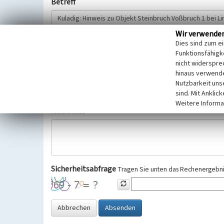
Betreff
Wir verwende
Hinweisgeber
Dies sind zum e
Funktionsfähigke
nicht widerspre
Wir bitten Sie um freiwillige Angabe Ihres Namens und Ihre
hinaus verwende
Selbstverständlich werden diese entsprechend der Vorschr
Nutzbarkeit uns
Datenschutzgrundverordnung (EU-DSGVO) vertraulich behand
sind. Mit Anklic
Weitere Informa
Nachricht
Sicherheitsabfrage
Tragen Sie unten das Rechenergebnis
Abbrechen
Absenden