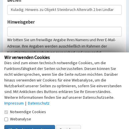
Betreff
Hinweisgeber
Wir bitten Sie um freiwillige Angabe Ihres Namens und Ihrer E-Mail-
Adresse. Ihre Angaben werden ausschließlich im Rahmen der
KuLaDig-Hinweisbearbeitung gespeichert und verwendet.
Wir verwenden Cookies
Selbstverständlich werden diese entsprechend der Vorschriften des
Dies sind zum einen technisch notwendige Cookies, um die
Telemediengesetzes, des Datenschutzgesetzes NRW und der seit
Funktionsfähigkeit der Seiten sicherzustellen. Diesen können Sie
dem 25.05.2018 gültigen Europäischen Datenschutzgrundverordnung
nicht widersprechen, wenn Sie die Seite nutzen möchten. Darüber
(EU-DSGVO) vertraulich behandelt, beachten Sie bitte unsere
hinaus verwenden wir Cookies für eine Webanalyse, um die
Hinweise zum
Datenschutz
.
Nutzbarkeit unserer Seiten zu optimieren, sofern Sie einverstanden
sind. Mit Anklicken des Buttons erklären Sie Ihr Einverständnis.
Nachricht
Weitere Informationen finden Sie auf unserer Datenschutzseite.
Impressum
|
Datenschutz
Notwendige Cookies
Webanalyse
Sicherheitsabfrage
Tragen Sie unten das Rechenergebnis aus der