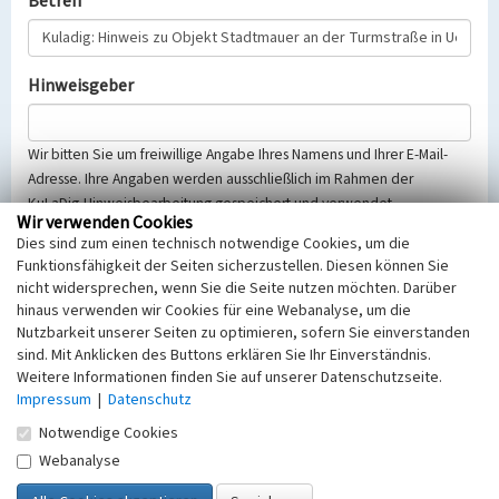
Betreff
Hinweisgeber
Wir bitten Sie um freiwillige Angabe Ihres Namens und Ihrer E-Mail-
Adresse. Ihre Angaben werden ausschließlich im Rahmen der
KuLaDig-Hinweisbearbeitung gespeichert und verwendet.
Wir verwenden Cookies
Selbstverständlich werden diese entsprechend der Vorschriften des
Dies sind zum einen technisch notwendige Cookies, um die
Telemediengesetzes, des Datenschutzgesetzes NRW und der seit
Funktionsfähigkeit der Seiten sicherzustellen. Diesen können Sie
dem 25.05.2018 gültigen Europäischen Datenschutzgrundverordnung
nicht widersprechen, wenn Sie die Seite nutzen möchten. Darüber
(EU-DSGVO) vertraulich behandelt, beachten Sie bitte unsere
hinaus verwenden wir Cookies für eine Webanalyse, um die
Hinweise zum
Datenschutz
.
Nutzbarkeit unserer Seiten zu optimieren, sofern Sie einverstanden
sind. Mit Anklicken des Buttons erklären Sie Ihr Einverständnis.
Nachricht
Weitere Informationen finden Sie auf unserer Datenschutzseite.
Impressum
|
Datenschutz
Notwendige Cookies
Webanalyse
Sicherheitsabfrage
Tragen Sie unten das Rechenergebnis aus der