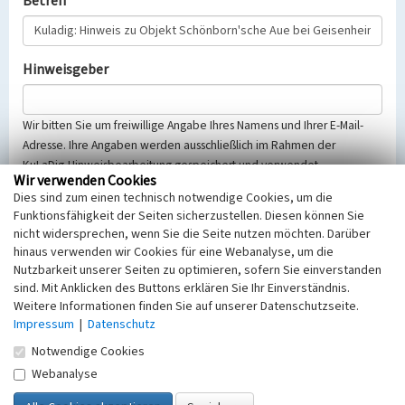
Betreff
Hinweisgeber
Wir bitten Sie um freiwillige Angabe Ihres Namens und Ihrer E-Mail-
Adresse. Ihre Angaben werden ausschließlich im Rahmen der
KuLaDig-Hinweisbearbeitung gespeichert und verwendet.
Wir verwenden Cookies
Selbstverständlich werden diese entsprechend der Vorschriften des
Dies sind zum einen technisch notwendige Cookies, um die
Telemediengesetzes, des Datenschutzgesetzes NRW und der seit
Funktionsfähigkeit der Seiten sicherzustellen. Diesen können Sie
dem 25.05.2018 gültigen Europäischen Datenschutzgrundverordnung
nicht widersprechen, wenn Sie die Seite nutzen möchten. Darüber
(EU-DSGVO) vertraulich behandelt, beachten Sie bitte unsere
hinaus verwenden wir Cookies für eine Webanalyse, um die
Hinweise zum
Datenschutz
.
Nutzbarkeit unserer Seiten zu optimieren, sofern Sie einverstanden
sind. Mit Anklicken des Buttons erklären Sie Ihr Einverständnis.
Nachricht
Weitere Informationen finden Sie auf unserer Datenschutzseite.
Impressum
|
Datenschutz
Notwendige Cookies
Webanalyse
Sicherheitsabfrage
Tragen Sie unten das Rechenergebnis aus der