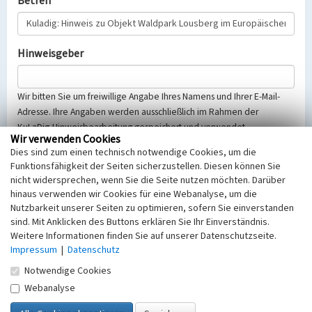
Betreff
Hinweisgeber
Wir bitten Sie um freiwillige Angabe Ihres Namens und Ihrer E-Mail-
Adresse. Ihre Angaben werden ausschließlich im Rahmen der
KuLaDig-Hinweisbearbeitung gespeichert und verwendet.
Wir verwenden Cookies
Selbstverständlich werden diese entsprechend der Vorschriften des
Dies sind zum einen technisch notwendige Cookies, um die
Telemediengesetzes, des Datenschutzgesetzes NRW und der seit
Funktionsfähigkeit der Seiten sicherzustellen. Diesen können Sie
dem 25.05.2018 gültigen Europäischen Datenschutzgrundverordnung
nicht widersprechen, wenn Sie die Seite nutzen möchten. Darüber
(EU-DSGVO) vertraulich behandelt, beachten Sie bitte unsere
hinaus verwenden wir Cookies für eine Webanalyse, um die
Hinweise zum
Datenschutz
.
Nutzbarkeit unserer Seiten zu optimieren, sofern Sie einverstanden
sind. Mit Anklicken des Buttons erklären Sie Ihr Einverständnis.
Nachricht
Weitere Informationen finden Sie auf unserer Datenschutzseite.
Impressum
|
Datenschutz
Notwendige Cookies
Webanalyse
Sicherheitsabfrage
Tragen Sie unten das Rechenergebnis aus der