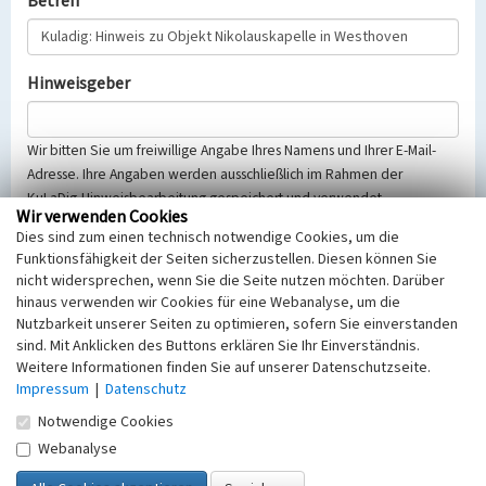
Betreff
Hinweisgeber
Wir bitten Sie um freiwillige Angabe Ihres Namens und Ihrer E-Mail-
Adresse. Ihre Angaben werden ausschließlich im Rahmen der
KuLaDig-Hinweisbearbeitung gespeichert und verwendet.
Wir verwenden Cookies
Selbstverständlich werden diese entsprechend der Vorschriften des
Dies sind zum einen technisch notwendige Cookies, um die
Telemediengesetzes, des Datenschutzgesetzes NRW und der seit
Funktionsfähigkeit der Seiten sicherzustellen. Diesen können Sie
dem 25.05.2018 gültigen Europäischen Datenschutzgrundverordnung
nicht widersprechen, wenn Sie die Seite nutzen möchten. Darüber
(EU-DSGVO) vertraulich behandelt, beachten Sie bitte unsere
hinaus verwenden wir Cookies für eine Webanalyse, um die
Hinweise zum
Datenschutz
.
Nutzbarkeit unserer Seiten zu optimieren, sofern Sie einverstanden
sind. Mit Anklicken des Buttons erklären Sie Ihr Einverständnis.
Nachricht
Weitere Informationen finden Sie auf unserer Datenschutzseite.
Impressum
|
Datenschutz
Notwendige Cookies
Webanalyse
Sicherheitsabfrage
Tragen Sie unten das Rechenergebnis aus der