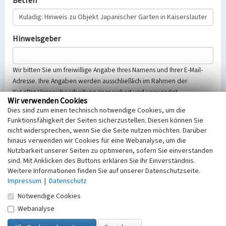
Betreff
Hinweisgeber
Wir bitten Sie um freiwillige Angabe Ihres Namens und Ihrer E-Mail-
Adresse. Ihre Angaben werden ausschließlich im Rahmen der
KuLaDig-Hinweisbearbeitung gespeichert und verwendet.
Wir verwenden Cookies
Selbstverständlich werden diese entsprechend der Vorschriften des
Dies sind zum einen technisch notwendige Cookies, um die
Telemediengesetzes, des Datenschutzgesetzes NRW und der seit
Funktionsfähigkeit der Seiten sicherzustellen. Diesen können Sie
dem 25.05.2018 gültigen Europäischen Datenschutzgrundverordnung
nicht widersprechen, wenn Sie die Seite nutzen möchten. Darüber
(EU-DSGVO) vertraulich behandelt, beachten Sie bitte unsere
hinaus verwenden wir Cookies für eine Webanalyse, um die
Hinweise zum
Datenschutz
.
Nutzbarkeit unserer Seiten zu optimieren, sofern Sie einverstanden
sind. Mit Anklicken des Buttons erklären Sie Ihr Einverständnis.
Nachricht
Weitere Informationen finden Sie auf unserer Datenschutzseite.
Impressum
|
Datenschutz
Notwendige Cookies
Webanalyse
Sicherheitsabfrage
Tragen Sie unten das Rechenergebnis aus der