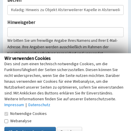
Betreff
Hinweisgeber
Wir bitten Sie um freiwillige Angabe Ihres Namens und Ihrer E-Mail-
Adresse. Ihre Angaben werden ausschließlich im Rahmen der
KuLaDig-Hinweisbearbeitung gespeichert und verwendet.
Wir verwenden Cookies
Selbstverständlich werden diese entsprechend der Vorschriften des
Dies sind zum einen technisch notwendige Cookies, um die
Telemediengesetzes, des Datenschutzgesetzes NRW und der seit
Funktionsfähigkeit der Seiten sicherzustellen. Diesen können Sie
dem 25.05.2018 gültigen Europäischen Datenschutzgrundverordnung
nicht widersprechen, wenn Sie die Seite nutzen möchten. Darüber
(EU-DSGVO) vertraulich behandelt, beachten Sie bitte unsere
hinaus verwenden wir Cookies für eine Webanalyse, um die
Hinweise zum
Datenschutz
.
Nutzbarkeit unserer Seiten zu optimieren, sofern Sie einverstanden
sind. Mit Anklicken des Buttons erklären Sie Ihr Einverständnis.
Nachricht
Weitere Informationen finden Sie auf unserer Datenschutzseite.
Impressum
|
Datenschutz
Notwendige Cookies
Webanalyse
Sicherheitsabfrage
Tragen Sie unten das Rechenergebnis aus der