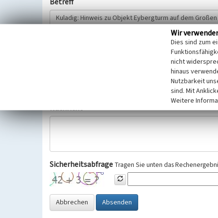
Betreff
Wir verwende
Hinweisgeber
Dies sind zum e
Funktionsfähigke
nicht widerspre
Wir bitten Sie um freiwillige Angabe Ihres Namens und Ihre
hinaus verwende
Selbstverständlich werden diese entsprechend der Vorschr
Nutzbarkeit uns
Datenschutzgrundverordnung (EU-DSGVO) vertraulich behand
sind. Mit Anklic
Weitere Informa
Nachricht
Sicherheitsabfrage
Tragen Sie unten das Rechenergebnis
Abbrechen
Absenden