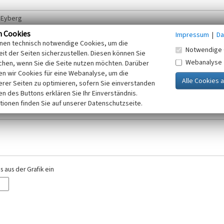
n Cookies
Impressum
|
Da
inen technisch notwendige Cookies, um die
Notwendige 
it der Seiten sicherzustellen. Diesen können Sie
Webanalyse
chen, wenn Sie die Seite nutzen möchten. Darüber
r E-Mail-Adresse. Ihre Angaben werden ausschließlich im Rahmen der KuLaDig-
n wir Cookies für eine Webanalyse, um die
iften des Telemediengesetzes, des Datenschutzgesetzes NRW und der seit dem
erer Seiten zu optimieren, sofern Sie einverstanden
elt, beachten Sie bitte unsere Hinweise zum
ken des Buttons erklären Sie Ihr Einverständnis.
Datenschutz
.
tionen finden Sie auf unserer Datenschutzseite.
 aus der Grafik ein