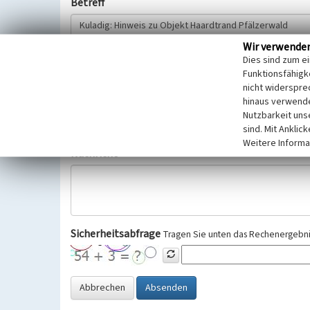
Betreff
Wir verwende
Hinweisgeber
Dies sind zum e
Funktionsfähigke
nicht widerspre
Wir bitten Sie um freiwillige Angabe Ihres Namens und Ihre
hinaus verwende
Selbstverständlich werden diese entsprechend der Vorschr
Nutzbarkeit uns
Datenschutzgrundverordnung (EU-DSGVO) vertraulich behand
sind. Mit Anklic
Weitere Informa
Nachricht
Sicherheitsabfrage
Tragen Sie unten das Rechenergebnis
Abbrechen
Absenden