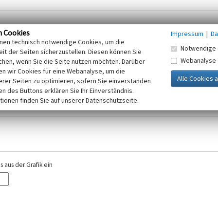
n Cookies
Impressum
|
Da
inen technisch notwendige Cookies, um die
Notwendige 
it der Seiten sicherzustellen. Diesen können Sie
Webanalyse
chen, wenn Sie die Seite nutzen möchten. Darüber
r E-Mail-Adresse. Ihre Angaben werden ausschließlich im Rahmen der KuLaDig-
n wir Cookies für eine Webanalyse, um die
iften des Telemediengesetzes, des Datenschutzgesetzes NRW und der seit dem
erer Seiten zu optimieren, sofern Sie einverstanden
elt, beachten Sie bitte unsere Hinweise zum
ken des Buttons erklären Sie Ihr Einverständnis.
Datenschutz
.
tionen finden Sie auf unserer Datenschutzseite.
 aus der Grafik ein